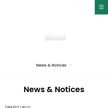
Board
Nano-Bio Materials Laboratory
News & Notices
News & Notices
Total 52건
1 페이지